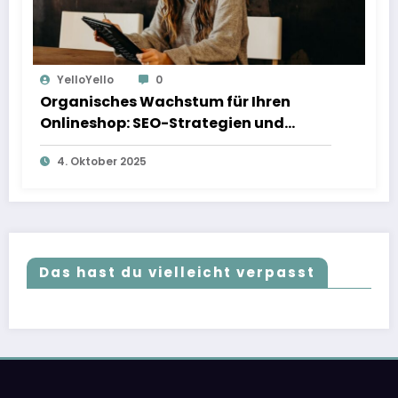
YelloYello
0
Organisches Wachstum für Ihren
Onlineshop: SEO-Strategien und
weitere Techniken, die wirklich
4. Oktober 2025
funktionieren
Das hast du vielleicht verpasst