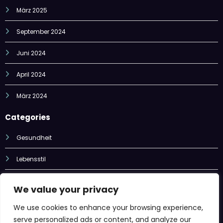
März 2025
September 2024
Juni 2024
April 2024
März 2024
Categories
Gesundheit
Lebensstil
Technik
We value your privacy
Unterhaltung
We use cookies to enhance your browsing experience,
serve personalized ads or content, and analyze our