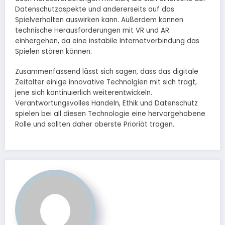
Datenschutzaspekte und andererseits auf das
Spielverhalten auswirken kann. Außerdem können
technische Herausforderungen mit VR und AR
einhergehen, da eine instabile Internetverbindung das
Spielen stören können.
Zusammenfassend lässt sich sagen, dass das digitale
Zeitalter einige innovative Technolgien mit sich trägt,
jene sich kontinuierlich weiterentwickeln.
Verantwortungsvolles Handeln, Ethik und Datenschutz
spielen bei all diesen Technologie eine hervorgehobene
Rolle und sollten daher oberste Prioriät tragen.