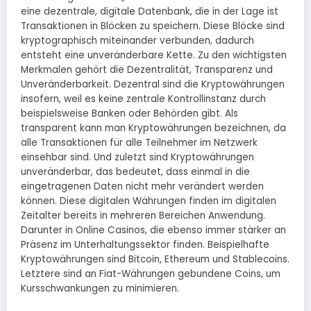
eine dezentrale, digitale Datenbank, die in der Lage ist
Transaktionen in Blöcken zu speichern. Diese Blöcke sind
kryptographisch miteinander verbunden, dadurch
entsteht eine unveränderbare Kette. Zu den wichtigsten
Merkmalen gehört die Dezentralität, Transparenz und
Unveränderbarkeit. Dezentral sind die Kryptowährungen
insofern, weil es keine zentrale Kontrollinstanz durch
beispielsweise Banken oder Behörden gibt. Als
transparent kann man Kryptowährungen bezeichnen, da
alle Transaktionen für alle Teilnehmer im Netzwerk
einsehbar sind. Und zuletzt sind Kryptowährungen
unveränderbar, das bedeutet, dass einmal in die
eingetragenen Daten nicht mehr verändert werden
können. Diese digitalen Währungen finden im digitalen
Zeitalter bereits in mehreren Bereichen Anwendung.
Darunter in Online Casinos, die ebenso immer stärker an
Präsenz im Unterhaltungssektor finden. Beispielhafte
Kryptowährungen sind Bitcoin, Ethereum und Stablecoins.
Letztere sind an Fiat-Währungen gebundene Coins, um
Kursschwankungen zu minimieren.