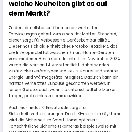
welche Neuheiten gibt es auf
dem Markt?
Zu den aktuellsten und bemerkenswertesten
Entwicklungen gehört zum einen der Matter-Standard,
dieser sorgt für verbesserte Gerätekompatibilität.
Dieser hat sich als einheitliches Protokoll etabliert, das
die Interoperabilität zwischen Smart-Home-Geräten
verschiedener Hersteller erleichtert. Im November 2024
wurde die Version 1.4 veröffentlicht, dabei wurden
zusätzliche Gerätetypen wie WLAN-Router und smarte
Energie-und Wärmegeräte integriert. Dadurch kann ein
nahtlos vernetztes Zuhause geschaffen werden, in
jenem Geräte, auch wenn sie unterschiedliche Marken
tragen, problemlos zusammenwirken.
Auch hier findet KI Einsatz udn sorgt für
Sicherheitsverbesserungen. Durch KI-gestützte Systeme
wird die Sicherheit im Smart Home optimiert.
Fortschrittliche Sicherheitskameras beispielsweise mit