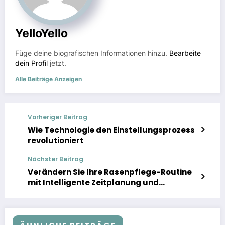
YelloYello
Füge deine biografischen Informationen hinzu.
Bearbeite
dein Profil
jetzt.
Alle Beiträge Anzeigen
Vorheriger Beitrag
Wie Technologie den Einstellungsprozess
revolutioniert
Nächster Beitrag
Verändern Sie Ihre Rasenpflege-Routine
mit Intelligente Zeitplanung und
kabellosen Mährobotern