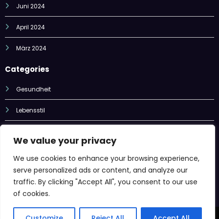
Juni 2024
April 2024
März 2024
Categories
Gesundheit
Lebensstil
Technik
We value your privacy
Unterhaltung
We use cookies to enhance your browsing experience,
serve personalized ads or content, and analyze our
Wirtschaft
traffic. By clicking "Accept All", you consent to our use
of cookies.
Newscrunch - Magazin und Blog
WordPress
Theme 2026 | Präsentiert von
Customize
Reject All
Accept All