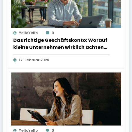
YelloYello
0
Das richtige Geschäftskonto: Worauf
kleine Unternehmen wirklich achten
sollten
17. Februar 2026
YelloYello
0