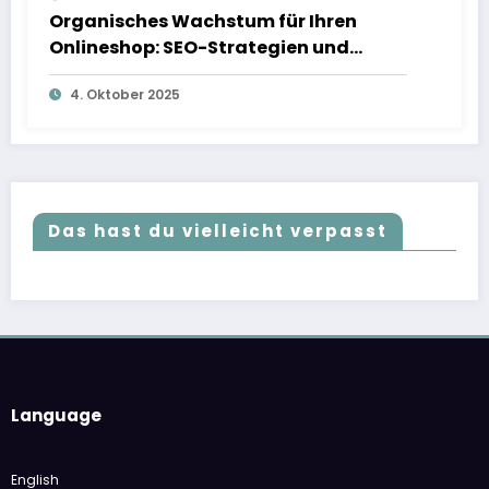
Organisches Wachstum für Ihren
Onlineshop: SEO-Strategien und
weitere Techniken, die wirklich
4. Oktober 2025
funktionieren
Das hast du vielleicht verpasst
Language
English