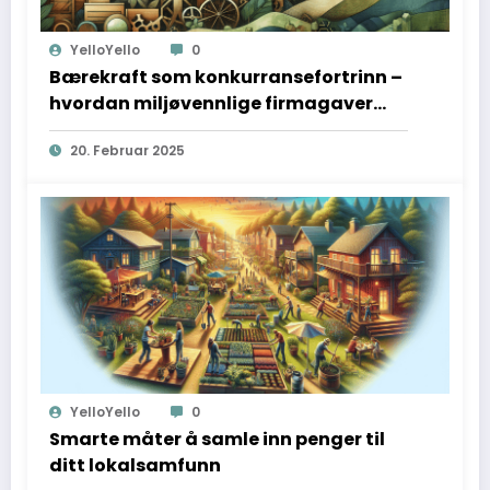
YelloYello
0
Bærekraft som konkurransefortrinn –
hvordan miljøvennlige firmagaver
kan styrke merkevaren
20. Februar 2025
YelloYello
0
Smarte måter å samle inn penger til
ditt lokalsamfunn