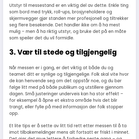
Utstyr til messestand er en viktig del av dette. Enkle ting
som bord med trykk, roll-ups, brosjyreholdere og
skjermvegger gjør standen mer profesjonell og tiltrekker
seg flere besøkende. Det handler ikke om å ha mest
mulig – men å ha riktig utstyr, og bruke det på en måte
som speiler det du vil formidle.
3. Vær til stede og tilgjengelig
Når messen er i gang, er det viktig at både du og
teamet ditt er synlige og tilgjengelige. Folk skal vite hvor
de kan henvende seg om det oppstår noe, og du bør
følge litt med på både publikum og utstillere gjennom
dagen. Små justeringer underveis kan ha stor effekt –
for eksempel å åpne et ekstra område hvis det blir
trangt, eller fylle på med informasjon der folk stopper
opp.
Et lite tips er å sette av litt tid rett etter messen til å ta
imot tilbakemeldinger mens alt fortsatt er friskt i minnet.
Det gjør det mye lettere å forbedre neste gang – og