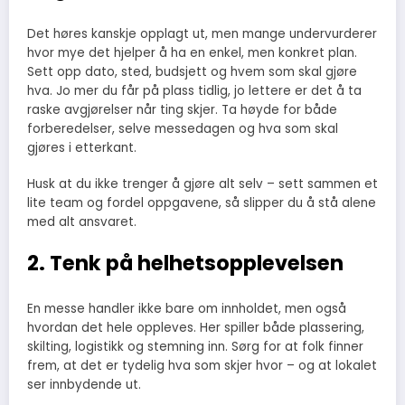
Det høres kanskje opplagt ut, men mange undervurderer
hvor mye det hjelper å ha en enkel, men konkret plan.
Sett opp dato, sted, budsjett og hvem som skal gjøre
hva. Jo mer du får på plass tidlig, jo lettere er det å ta
raske avgjørelser når ting skjer. Ta høyde for både
forberedelser, selve messedagen og hva som skal
gjøres i etterkant.
Husk at du ikke trenger å gjøre alt selv – sett sammen et
lite team og fordel oppgavene, så slipper du å stå alene
med alt ansvaret.
2. Tenk på helhetsopplevelsen
En messe handler ikke bare om innholdet, men også
hvordan det hele oppleves. Her spiller både plassering,
skilting, logistikk og stemning inn. Sørg for at folk finner
frem, at det er tydelig hva som skjer hvor – og at lokalet
ser innbydende ut.