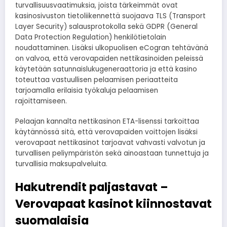
turvallisuusvaatimuksia, joista tärkeimmät ovat
kasinosivuston tietoliikennettä suojaava TLS (Transport
Layer Security) salausprotokolla sekä GDPR (General
Data Protection Regulation) henkilötietolain
noudattaminen. Lisäksi ulkopuolisen eCogran tehtävänä
on valvoa, että verovapaiden nettikasinoiden peleissä
käytetään satunnaislukugeneraattoria ja että kasino
toteuttaa vastuullisen pelaamisen periaatteita
tarjoamalla erilaisia työkaluja pelaamisen
rajoittamiseen.
Pelaajan kannalta nettikasinon ETA-lisenssi tarkoittaa
käytännössä sitä, että verovapaiden voittojen lisäksi
verovapaat nettikasinot tarjoavat vahvasti valvotun ja
turvallisen peliympäristön sekä ainoastaan tunnettuja ja
turvallisia maksupalveluita.
Hakutrendit paljastavat –
Verovapaat kasinot kiinnostavat
suomalaisia