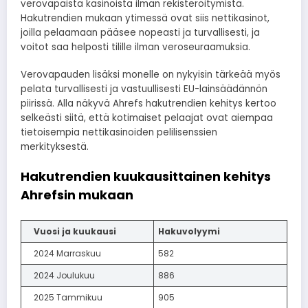
verovapaista kasinoista ilman rekisteröitymistä.
Hakutrendien mukaan ytimessä ovat siis nettikasinot,
joilla pelaamaan pääsee nopeasti ja turvallisesti, ja
voitot saa helposti tilille ilman veroseuraamuksia.
Verovapauden lisäksi monelle on nykyisin tärkeää myös
pelata turvallisesti ja vastuullisesti EU-lainsäädännön
piirissä. Alla näkyvä Ahrefs hakutrendien kehitys kertoo
selkeästi siitä, että kotimaiset pelaajat ovat aiempaa
tietoisempia nettikasinoiden pelilisenssien
merkityksestä.
Hakutrendien kuukausittainen kehitys
Ahrefsin mukaan
Vuosi ja kuukausi
Hakuvolyymi
2024 Marraskuu
582
2024 Joulukuu
886
2025 Tammikuu
905