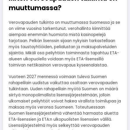
muuttumassa?
Verovapauden tulkinta on muuttumassa Suomessa ja se
on viime vuosina tarkentunut. verohallinto kiinnittää
aiempaa enemmän huomiota mistä kasinopelejä
tarjotaan. Pelkän lisenssin sijaan nykyisin tarkastellaan
myös taustayhtiöiden, pelialustan ja maksupalveluiden
sijaintia. Mikäli osa peliyhtiön toiminnasta tapahtuu ETA-
alueen ulkopuolella voidaan myös ETA-lisenssillä
toimivan nettikasinon verovapaus kyseenalaistaa.
Vuoteen 2027 mennessä voimaan tuleva Suomen
rahapelilain uudistus vaikuttaa osaltaan verovapauden
tulkintaan. Uuden rahapelilain myötä Suomen on määrä
siirtyä monopolimallista lisenssijärjestelmään, jolloin
ulkomaiset peliyhtiöt voivat hakea virallista toimilupaa ja
maksaa myös veronsa Suomeen. Toteutuessaan
Suomen lisenssijärjestelmä vähentää harmaata aluetta
ETA-lisenssien ja ETA:n ulkopuolisten lisenssien välillä.
Lisenssijärjestelmä myös selkeyttää verovapauden