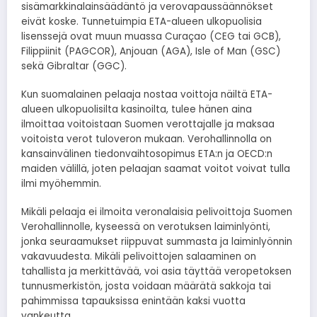
sisämarkkinalainsäädäntö ja verovapaussäännökset
eivät koske. Tunnetuimpia ETA-alueen ulkopuolisia
lisenssejä ovat muun muassa Curaçao (CEG tai GCB),
Filippiinit (PAGCOR), Anjouan (AGA), Isle of Man (GSC)
sekä Gibraltar (GGC).
Kun suomalainen pelaaja nostaa voittoja näiltä ETA-
alueen ulkopuolisilta kasinoilta, tulee hänen aina
ilmoittaa voitoistaan Suomen verottajalle ja maksaa
voitoista verot tuloveron mukaan. Verohallinnolla on
kansainvälinen tiedonvaihtosopimus ETA:n ja OECD:n
maiden välillä, joten pelaajan saamat voitot voivat tulla
ilmi myöhemmin.
Mikäli pelaaja ei ilmoita veronalaisia pelivoittoja Suomen
Verohallinnolle, kyseessä on verotuksen laiminlyönti,
jonka seuraamukset riippuvat summasta ja laiminlyönnin
vakavuudesta. Mikäli pelivoittojen salaaminen on
tahallista ja merkittävää, voi asia täyttää veropetoksen
tunnusmerkistön, josta voidaan määrätä sakkoja tai
pahimmissa tapauksissa enintään kaksi vuotta
vankeutta.