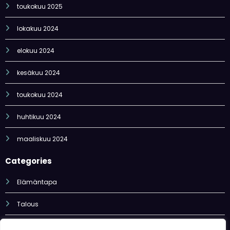
toukokuu 2025
lokakuu 2024
elokuu 2024
kesäkuu 2024
toukokuu 2024
huhtikuu 2024
maaliskuu 2024
Categories
Elämäntapa
Talous
Tekniikka