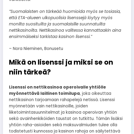
”Suomalaisten on tärkeää huomioida myös se tosiasia,
että ETA-alueen ulkopuolisia lisenssejä löytyy myös
monilta suosituilta ja suomalaisille suunnatuilta
nettikasinoilta. Nettikasinoa valitessa kannattaakin aina
ensimmäiseksi tarkistaa kasinon lisenssi.”
– Nora Nieminen, Bonusetu
Mikä on lisenssi ja miksi se on
niin tärkeä?
Lisenssi on nettikasinoa operoivalle yhtiölle
myönnettävä laillinen toimilupa
, joka oikeuttaa
nettikasinon tarjoamaan rahapelejä netissä. Lisenssi
myönnetään vain nettikasinoille, joiden
liiketoimintasuunnitelmat ja kasinoa operoivan yhtiön
sekä avainhenkiköiden taustat on tutkittu. Tämän lisäksi
yhtiön raha-asioiden sekä maksuvalmiuden tulee olla
todistetusti kunnossa ja kasinon rahoja on säilytettävä