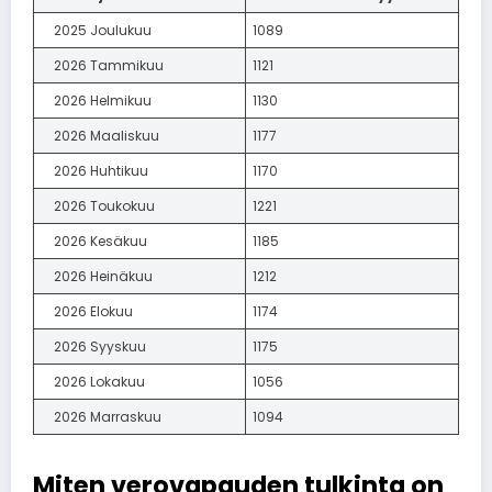
2025 Joulukuu
1089
2026 Tammikuu
1121
2026 Helmikuu
1130
2026 Maaliskuu
1177
2026 Huhtikuu
1170
2026 Toukokuu
1221
2026 Kesäkuu
1185
2026 Heinäkuu
1212
2026 Elokuu
1174
2026 Syyskuu
1175
2026 Lokakuu
1056
2026 Marraskuu
1094
Miten verovapauden tulkinta on