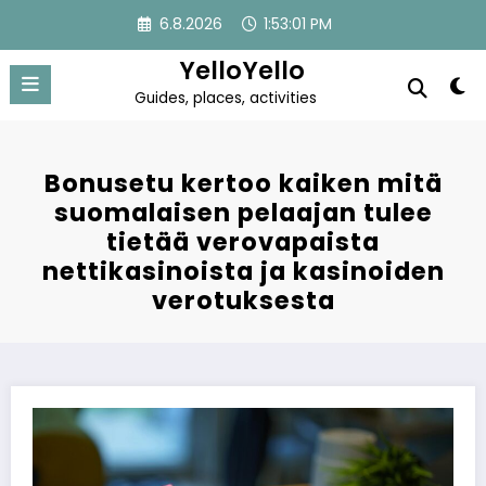
Skip
6.8.2026
1:53:02 PM
to
content
YelloYello
Guides, places, activities
Bonusetu kertoo kaiken mitä
suomalaisen pelaajan tulee
tietää verovapaista
nettikasinoista ja kasinoiden
verotuksesta