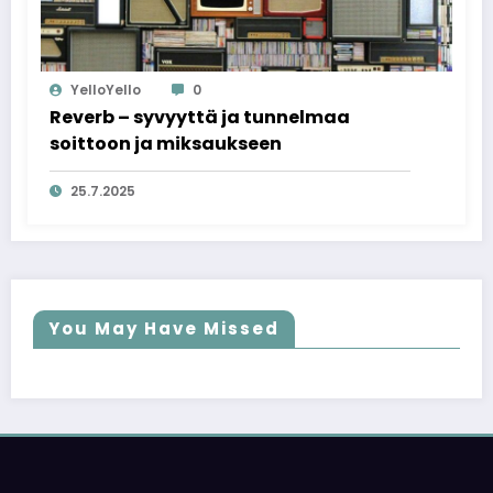
YelloYello
0
Reverb – syvyyttä ja tunnelmaa
soittoon ja miksaukseen
25.7.2025
You May Have Missed