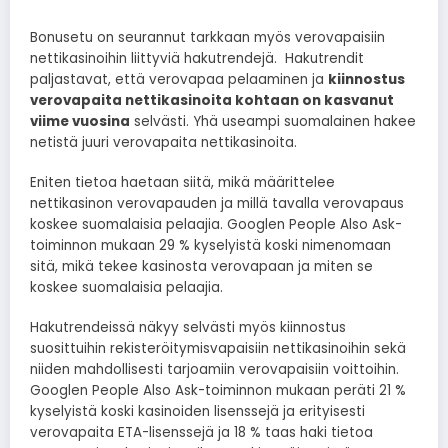
Bonusetu on seurannut tarkkaan myös verovapaisiin
nettikasinoihin liittyviä hakutrendejä. Hakutrendit
paljastavat, että verovapaa pelaaminen ja
kiinnostus
verovapaita nettikasinoita kohtaan on kasvanut
viime vuosina
selvästi. Yhä useampi suomalainen hakee
netistä juuri verovapaita nettikasinoita.
Eniten tietoa haetaan siitä, mikä määrittelee
nettikasinon verovapauden ja millä tavalla verovapaus
koskee suomalaisia pelaajia. Googlen People Also Ask-
toiminnon mukaan 29 % kyselyistä koski nimenomaan
sitä, mikä tekee kasinosta verovapaan ja miten se
koskee suomalaisia pelaajia.
Hakutrendeissä näkyy selvästi myös kiinnostus
suosittuihin rekisteröitymisvapaisiin nettikasinoihin sekä
niiden mahdollisesti tarjoamiin verovapaisiin voittoihin.
Googlen People Also Ask-toiminnon mukaan peräti 21 %
kyselyistä koski kasinoiden lisenssejä ja erityisesti
verovapaita ETA-lisenssejä ja 18 % taas haki tietoa