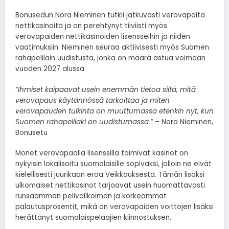
Bonusedun Nora Nieminen tutkii jatkuvasti verovapaita
nettikasinoita ja on perehtynyt tiiviisti myös
verovapaiden nettikasinoiden lisensseihin ja niiden
vaatimuksiin. Nieminen seuraa aktiivisesti myös Suomen
rahapelilain uudistusta, jonka on määrä astua voimaan
vuoden 2027 alussa.
“Ihmiset kaipaavat usein enemmän tietoa siitä, mitä
verovapaus käytännössä tarkoittaa ja miten
verovapauden tulkinta on muuttumassa etenkin nyt, kun
Suomen rahapelilaki on uudistumassa.”
– Nora Nieminen,
Bonusetu
Monet verovapaalla lisenssillä toimivat kasinot on
nykyisin lokalisoitu suomalaisille sopivaksi, jolloin ne eivät
kielellisesti juurikaan eroa Veikkauksesta. Tämän lisäksi
ulkomaiset nettikasinot tarjoavat usein huomattavasti
runsaamman pelivalikoiman ja korkeammat
palautusprosentit, mikä on verovapaiden voittojen lisäksi
herättänyt suomalaispelaajien kiinnostuksen.