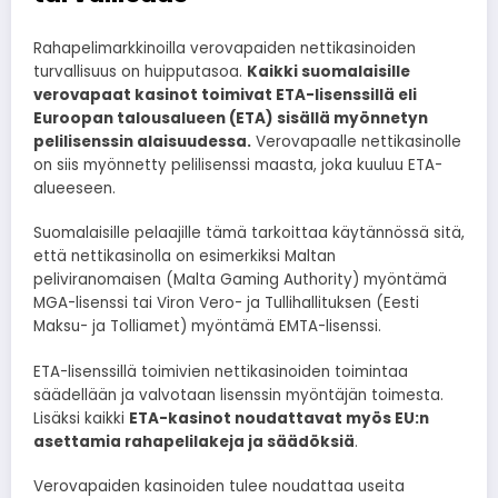
Rahapelimarkkinoilla verovapaiden nettikasinoiden
turvallisuus on huipputasoa.
Kaikki suomalaisille
verovapaat kasinot toimivat ETA-lisenssillä eli
Euroopan talousalueen (ETA) sisällä myönnetyn
pelilisenssin alaisuudessa.
Verovapaalle nettikasinolle
on siis myönnetty pelilisenssi maasta, joka kuuluu ETA-
alueeseen.
Suomalaisille pelaajille tämä tarkoittaa käytännössä sitä,
että nettikasinolla on esimerkiksi Maltan
peliviranomaisen (Malta Gaming Authority) myöntämä
MGA-lisenssi tai Viron Vero- ja Tullihallituksen (Eesti
Maksu- ja Tolliamet) myöntämä EMTA-lisenssi.
ETA-lisenssillä toimivien nettikasinoiden toimintaa
säädellään ja valvotaan lisenssin myöntäjän toimesta.
Lisäksi kaikki
ETA-kasinot noudattavat myös EU:n
asettamia rahapelilakeja ja säädöksiä
.
Verovapaiden kasinoiden tulee noudattaa useita