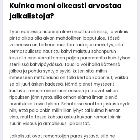
Kuinka moni oikeasti arvostaa
jalkalistoja?
Työn edetessä huoneen ilme muuttuu silmissä, ja valmis
pinta alkaa olla aivan mahdollinen lopputulos. Tässä
vaiheessa on tärkeää muistaa taukojen merkitys, sillä
termospullosta nautittu kahvi maistuu sahanpurun
keskellä aina verrattoman paljon paremmalta kuin tylsän
steriilissä kahvipöydässä. Tauolla voi ihailla kättensä
jälkeä ja pohtia syntyjä syviä, kuten sitä, mihin
ihmeeseen mittanauha on tällä kertaa kadonnut, vaikka
se oli juuri äsken kädessä. Nämä pienet mysteerit
kuuluvat remontoinnin luonteeseen ja tuovat siihen
ripauksen jännitystä, sillä onhan elämä ilman pieniä
arvoituksia kovin tylsää. Sahatessa saattaa joskus käydä
niin, että pala onkin millin liian lyhyt tai kulma hieman
vino, mutta tässä kohtaa astuu kuvaan remontoinnin
suurin viisaus ja armollisuus: jalkalistat.
Jalkalistat ovat remontoijan paras ystävä, sillä ne