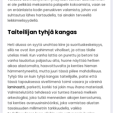
ei ole pelkkää mekaanista palapelin kokoamista, vaan se
on eräänlaista kodin peruskiven valamista, johon voi
suhtautua lähes hartaudella, tai ainakin terveellä
leikkimielisyydellä.
Taiteilijan tyhjä kangas
Heti alussa on syytä unohtaa kiire ja suorituskeskeisyys,
sillä ne ovat ilon pahimmat viholliset, ja ottaa tilalle
utelias mieli. Kun vanha lattia on purettu ja betoni tai
vanha laudoitus paljastuu alta, huone näyttää hetken
aikaa alastomalta, haavoittuvalta ja kenties hieman
hämmentyneeltä, mutta juuri tässä piilee mahdollisuus.
Tyhjä tila on kuin tyhjä kangas taiteilijalle, paitsi että
tässä tapauksessa siveltimenä toimii vasara ja väreinä
laminaatti
, parketti, korkki tai jokin muu ihana materiaali.
Valmistelutöitä tehdessä voi tuntea itsensä melkein
arkeologiksi, joka tutkii menneiden aikojen kerrostumia,
tai kenties avaruusinsinööriksi, joka varmistaa alustan
tasaisuuden millimetrin tarkkuudella, vaikka