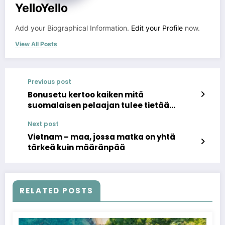
YelloYello
Add your Biographical Information.
Edit your Profile
now.
View All Posts
Previous post
Bonusetu kertoo kaiken mitä
suomalaisen pelaajan tulee tietää
verovapaista nettikasinoista ja
Next post
kasinoiden verotuksesta
Vietnam – maa, jossa matka on yhtä
tärkeä kuin määränpää
RELATED POSTS