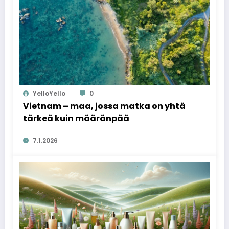
YelloYello
0
Vietnam – maa, jossa matka on yhtä
tärkeä kuin määränpää
7.1.2026