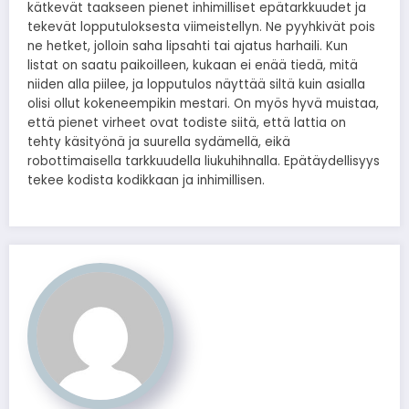
kätkevät taakseen pienet inhimilliset epätarkkuudet ja
tekevät lopputuloksesta viimeistellyn. Ne pyyhkivät pois
ne hetket, jolloin saha lipsahti tai ajatus harhaili. Kun
listat on saatu paikoilleen, kukaan ei enää tiedä, mitä
niiden alla piilee, ja lopputulos näyttää siltä kuin asialla
olisi ollut kokeneempikin mestari. On myös hyvä muistaa,
että pienet virheet ovat todiste siitä, että lattia on
tehty käsityönä ja suurella sydämellä, eikä
robottimaisella tarkkuudella liukuhihnalla. Epätäydellisyys
tekee kodista kodikkaan ja inhimillisen.