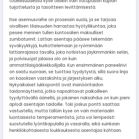
todellisuudessa kyse olisikin vain vatupassin kuplan
tuijottelusta ja tasoitteen levittämisestä.
Itse asennusvaihe on prosessin suola, ja se tarjoaa
oivallisen tilaisuuden harrastaa hyötyliikuntaa, joka
pesee mennen tullen kuntosalien maksulliset
zumbatunnit. Lattian asentaja pääsee tekemään
syväkyykkyjä, kurkottelemaan ja ryömimään
lattianrajassa tavalla, joka notkistaa jäykimmänkin selän,
ja polvisuojat jalassa olo on kuin
ammattilaisjääkiekkoilijalla. Kun ensimmäinen paneelirivi
on saatu suoraan, se tuottaa tyydytystä, sillä suora linja
on kaaoksen vastakohta ja järjestyksen alku.
Nykyaikaiset lukkopontit ovat insinööritaidon
taidonnäytteitä, jotka napsahtavat paikoilleen
tyydyttävällä äänellä, ja jokainen naksahdus on kuin pieni
aplodi asentajan taidoille. Toki joskus pontti saattaa
vastustella, mutta tällöin kyse on vain materiaalin
luontaisesta temperamentista, jota voi lempeästi
suostutella lyöntikapulalla ja vasaralla, eikä suinkaan
henkilökohtaisesta loukkauksesta asentajaa kohtaan.