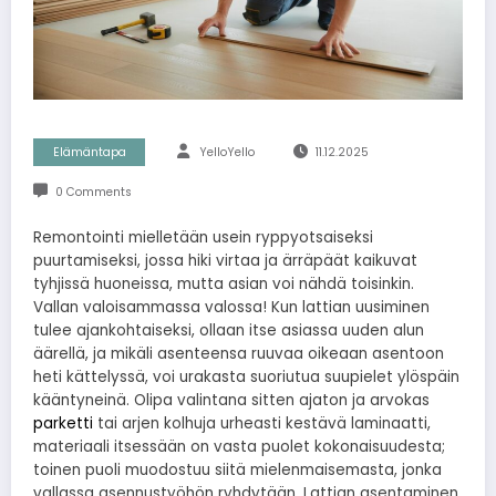
Elämäntapa
YelloYello
11.12.2025
0 Comments
Remontointi mielletään usein ryppyotsaiseksi
puurtamiseksi, jossa hiki virtaa ja ärräpäät kaikuvat
tyhjissä huoneissa, mutta asian voi nähdä toisinkin.
Vallan valoisammassa valossa! Kun lattian uusiminen
tulee ajankohtaiseksi, ollaan itse asiassa uuden alun
äärellä, ja mikäli asenteensa ruuvaa oikeaan asentoon
heti kättelyssä, voi urakasta suoriutua suupielet ylöspäin
kääntyneinä. Olipa valintana sitten ajaton ja arvokas
parketti
tai arjen kolhuja urheasti kestävä laminaatti,
materiaali itsessään on vasta puolet kokonaisuudesta;
toinen puoli muodostuu siitä mielenmaisemasta, jonka
vallassa asennustyöhön ryhdytään. Lattian asentaminen