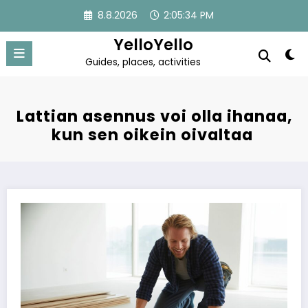
Skip
8.8.2026
2:05:34 PM
to
content
YelloYello
Guides, places, activities
Lattian asennus voi olla ihanaa,
kun sen oikein oivaltaa