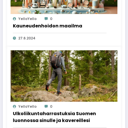
YelloYello
0
Kauneudenhoidon maailma
27.6.2024
YelloYello
0
Ulkoliikuntaharrastuksia Suomen
luonnossa sinulle ja kavereillesi