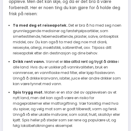
oppleve. Men det kan skje, og da er det bra å være
forberedt. Her er noen ting du kan gjøre for å holde deg
frisk på reisen:
Ta med deg et reiseapotek.
Det er bra å ha med seg noen
grunnleggende medisiner og førstehjelpsartikler, som
smertestillende, febernedsettende, plaster, salve, antiseptisk
middel, osv. Du kan også ta med deg noe mot diaré,
reisesyke, allergi, insektstikk, solbrenthet, osv. Tilpass ditt
reiseapotek etter din destinasjon og dine behov.
Drikk rent vann.
Vannet er
ikke alltid rent og trygt å drikke
i
alle land. Hvis du er usikker på vannkvaliteten, bruk en
vannrenser, en vannflaske med filter, eller kjøp flaskevann.
Unngå å drikke kranvann, isbiter, juice eller andre drikker som
kan være tynnet med vann.
Spis trygg mat.
Maten er en stor del av opplevelsen av et
nytt land, men det kan også være en risiko for
mageproblemer eller matforgiftning. Vær forsiktig med hva
du spiser, og velg mat som er godt tilberedt, varm og fersk.
Unngå rå eller ukokte matvarer, som salat, frukt, skalldyr eller
kjøtt. Spis heller på steder som ser rene og populære ut, og
følg lokalbefolkningens eksempel.