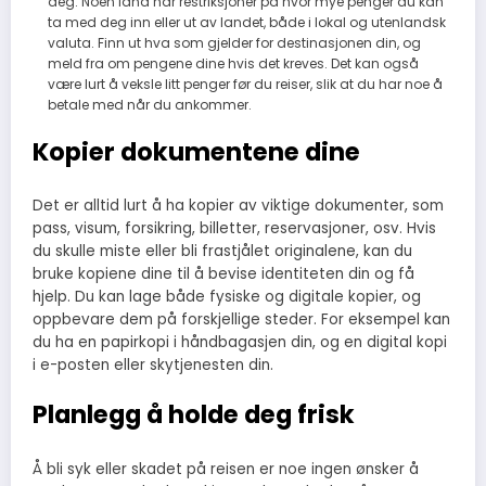
deg. Noen land har restriksjoner på hvor mye penger du kan
ta med deg inn eller ut av landet, både i lokal og utenlandsk
valuta. Finn ut hva som gjelder for destinasjonen din, og
meld fra om pengene dine hvis det kreves. Det kan også
være lurt å veksle litt penger før du reiser, slik at du har noe å
betale med når du ankommer.
Kopier dokumentene dine
Det er alltid lurt å ha kopier av viktige dokumenter, som
pass, visum, forsikring, billetter, reservasjoner, osv. Hvis
du skulle miste eller bli frastjålet originalene, kan du
bruke kopiene dine til å bevise identiteten din og få
hjelp. Du kan lage både fysiske og digitale kopier, og
oppbevare dem på forskjellige steder. For eksempel kan
du ha en papirkopi i håndbagasjen din, og en digital kopi
i e-posten eller skytjenesten din.
Planlegg å holde deg frisk
Å bli syk eller skadet på reisen er noe ingen ønsker å