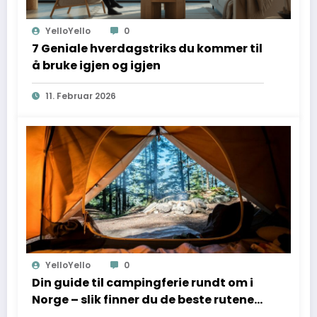
YelloYello
0
7 Geniale hverdagstriks du kommer til
å bruke igjen og igjen
11. Februar 2026
YelloYello
0
Din guide til campingferie rundt om i
Norge – slik finner du de beste rutene
til neste sommer