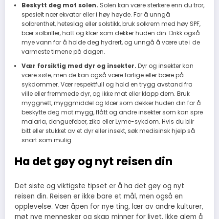
Beskytt deg mot solen.
Solen kan være sterkere enn du tror,
spesielt nær ekvator eller i høy høyde. For å unngå
solbrenthet, heteslag eller solstikk, bruk solkrem med høy SPF,
bær solbriller, hatt og klær som dekker huden din. Drikk også
mye vann for å holde deg hydrert, og unngå å være ute i de
varmeste timene på dagen.
Vær forsiktig med dyr og insekter.
Dyr og insekter kan
være søte, men de kan også være farlige eller bære på
sykdommer. Vær respektfull og hold en trygg avstand fra
ville eller fremmede dyr, og ikke mat eller klapp dem. Bruk
myggnett, myggmiddel og klær som dekker huden din for å
beskytte deg mot mygg, flått og andre insekter som kan spre
malaria, denguefeber, zika eller Lyme-sykdom. Hvis du blir
bitt eller stukket av et dyr eller insekt, søk medisinsk hjelp så
snart som mulig.
Ha det gøy og nyt reisen din
Det siste og viktigste tipset er å ha det gøy og nyt
reisen din. Reisen er ikke bare et mål, men også en
opplevelse. Vær åpen for nye ting, lær av andre kulturer,
møt nye mennesker og skap minner for livet. Ikke glem å