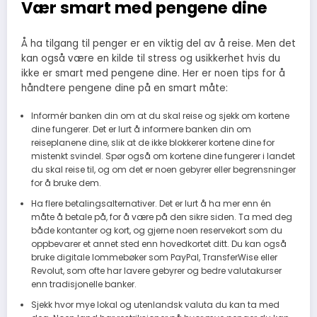
Vær smart med pengene dine
Å ha tilgang til penger er en viktig del av å reise. Men det
kan også være en kilde til stress og usikkerhet hvis du
ikke er smart med pengene dine. Her er noen tips for å
håndtere pengene dine på en smart måte:
Informér banken din om at du skal reise og sjekk om kortene
dine fungerer. Det er lurt å informere banken din om
reiseplanene dine, slik at de ikke blokkerer kortene dine for
mistenkt svindel. Spør også om kortene dine fungerer i landet
du skal reise til, og om det er noen gebyrer eller begrensninger
for å bruke dem.
Ha flere betalingsalternativer. Det er lurt å ha mer enn én
måte å betale på, for å være på den sikre siden. Ta med deg
både kontanter og kort, og gjerne noen reservekort som du
oppbevarer et annet sted enn hovedkortet ditt. Du kan også
bruke digitale lommebøker som PayPal, TransferWise eller
Revolut, som ofte har lavere gebyrer og bedre valutakurser
enn tradisjonelle banker.
Sjekk hvor mye lokal og utenlandsk valuta du kan ta med