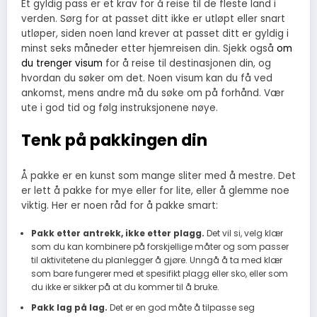
Et gyldig pass er et krav for å reise til de fleste land i
verden. Sørg for at passet ditt ikke er utløpt eller snart
utløper, siden noen land krever at passet ditt er gyldig i
minst seks måneder etter hjemreisen din. Sjekk også
om
du trenger visum
for å reise til destinasjonen din, og
hvordan du søker om det. Noen visum kan du få ved
ankomst, mens andre må du søke om på forhånd. Vær
ute i god tid og følg instruksjonene nøye.
Tenk på pakkingen din
Å pakke er en kunst som mange sliter med å mestre. Det
er lett å pakke for mye eller for lite, eller å glemme noe
viktig. Her er noen råd for å pakke smart:
Pakk etter antrekk, ikke etter plagg.
Det vil si, velg klær
som du kan kombinere på forskjellige måter og som passer
til aktivitetene du planlegger å gjøre. Unngå å ta med klær
som bare fungerer med et spesifikt plagg eller sko, eller som
du ikke er sikker på at du kommer til å bruke.
Pakk lag på lag.
Det er en god måte å tilpasse seg