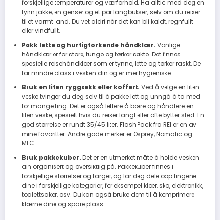
forskjellige temperaturer og værforhold. Ha alltid med deg en
tynn jakke, en genser og et par langbukser, selv om du reiser
til et varmt land. Du vet aldri når det kan bli kaldt, regnfullt
eller vindfullt.
Pakk lette og hurtigtørkende håndklær.
Vanlige
håndklær er for store, tunge og tørker sakte. Det finnes
spesielle reisehåndklær som er tynne, lette og tørker raskt. De
tar mindre plass i vesken din og er mer hygieniske.
Bruk en liten ryggsekk eller koffert.
Ved å velge en liten
veske tvinger du deg selv til å pakke lett og unngå å ta med
for mange ting. Det er også lettere å bære og håndtere en
liten veske, spesielt hvis du reiser langt eller ofte bytter sted. En
god størrelse er rundt 35/45 liter. Flash Pack fra REI er en av
mine favoritter. Andre gode merker er Osprey, Nomatic og
MEC.
Bruk pakkekuber.
Det er en utmerket måte å holde vesken
din organisert og oversiktlig på. Pakkekuber finnes i
forskjellige størrelser og farger, og lar deg dele opp tingene
dine i forskjellige kategorier, for eksempel klær, sko, elektronikk,
toalettsaker, osv. Du kan også bruke dem til å komprimere
klærne dine og spare plass.