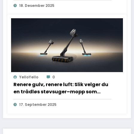
18. Desember 2025
YelloYello
0
Renere gulv, renere luft: Slik velger du
en trådløs støvsuger–mopp som
virkelig sparer tid
17. September 2025