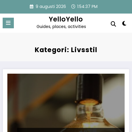
Hoppa
9 augusti 2026
1:54:37 PM
till
innehåll
YelloYello
Guides, places, activities
Kategori: Livsstil