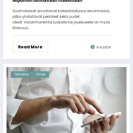
leipomon lumoavaan maailmaan
Suomalaiset arvostavat korkealaatuisia leivonnaisia,
jotka yhdistävät perinteet sekä uudet
ideat. Varainhankinta luokalle tai joukkueelle on myös
tilaisuus,…
Read More
8.4.2024
Tekniikka
Viihde