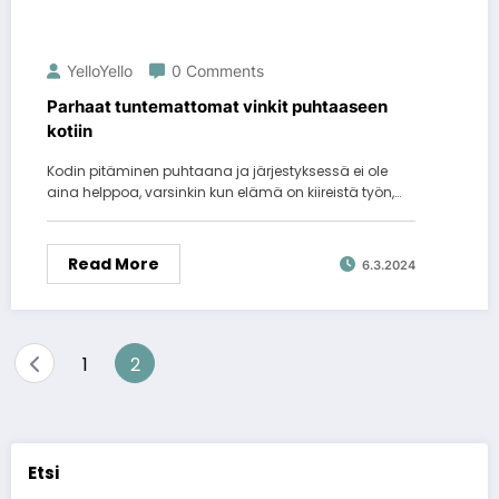
YelloYello
0 Comments
Parhaat tuntemattomat vinkit puhtaaseen
kotiin
Kodin pitäminen puhtaana ja järjestyksessä ei ole
aina helppoa, varsinkin kun elämä on kiireistä työn,…
Read More
6.3.2024
Artikkelien
1
2
sivutus
Etsi