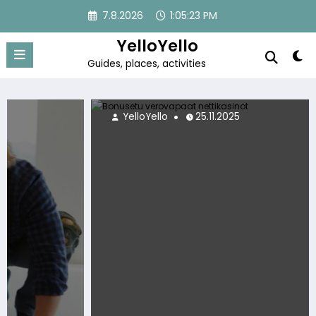
Skip
7.8.2026
1:05:23 PM
to
content
YelloYello
Guides, places, activities
YelloYello
25.11.2025