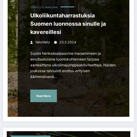
TERVEYS
ELÄMÄNTAPA
Ulkoliikuntaharrastuksia
Suomen luonnossa sinulle ja
kavereillesi
YelloYello
23.5.2024
Suomi henkeäsalpaavine maisemineen ja
ainutlaatuisine luontokohteineen tarjoaa
aarreaittana ulkoilmajumppaaktiviteetteja. Näiden
joukossa talviuinti erottuu erityisen
äärimmäisenä…
Read More