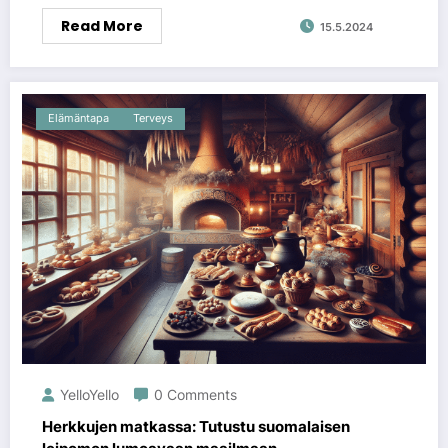
Read More
15.5.2024
Elämäntapa
Terveys
YelloYello
0 Comments
Herkkujen matkassa: Tutustu suomalaisen