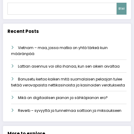
Etsi
Recent Posts
Vietnam – maa, jossa matka on yhtä tärkeä kuin
määränpää
Lattian asennus voi olla ihanaa, kun sen oikein oivaltaa
Bonusetu kertoo kaiken mitä suomalaisen pelaajan tulee
tietää verovapaista nettikasinoista ja kasinoiden verotuksesta
Mikä on digitaalisen pianon ja sähköpianon ero?
Reverb – syvyyttä ja tunnelmaa soittoon ja miksaukseen
More to explore