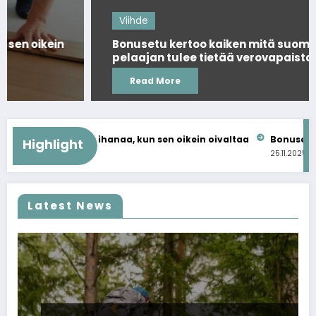
Viihde
Bonusetu kertoo kaiken mitä suomalaisen
pelaajan tulee tietää verovapaista
nettikasinoista ja kasinoiden verotuksesta
Read More
s voi olla ihanaa, kun sen oikein oivaltaa
Bonusetu kertoo kai
Highlight
25.11.2025
Latest News